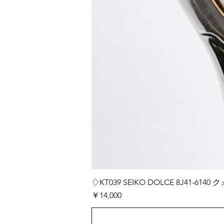
♢KT039 SEIKO DOLCE 8J41-
価格
￥14,000