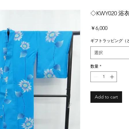
◇KWY020 浴
価
￥6,000
格
ギフトラッピング（
選択
数量
*
Add to cart