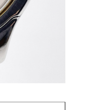
♢KT038 Grand Sei
価格
￥220,000