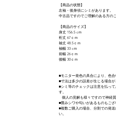
【商品の状態】
左袖・後身頃にシミがあります。
中古品ですのでご理解のある方の
【商品のサイズ】
身丈 156.5 cｍ
裄丈 67ｃｍ
袖丈 48.5ｃｍ
袖幅 33 cｍ
前幅 26ｃｍ
後幅 30ｃｍ
■モニター発色の具合により、色合
■寸法は多少の誤差が生じる場合が
■シミ等のチェックは注意を払っ
す。
個人の見解も様々ですので神経質
■畳みシワや匂いがあるものもござ
■複数ご購入の場合、分割での発
い。