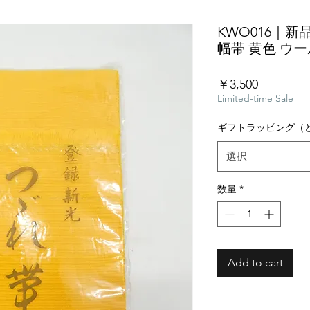
KWO016｜新
幅帯 黄色 ウー
価
￥3,500
格
Limited-time Sale
ギフトラッピング（
選択
数量
*
Add to cart