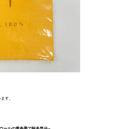
います。
ウールの黄色帯で秋冬気分~