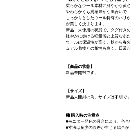
柔らかなウール素材に鮮やかな黄
やわらかくも質感豊かな風合いで
しっかりとしたウール特有のハリ
が美しく決まります。
新品・未使用の状態で、タグ付き
軽やかに巻ける軽量感と上質なあ
ウールは保温性が高く、秋から春
ュアル着物との相性も良く、日常
【商品の状態】
新品未開封です。
【サイズ】
新品未開封の為、サイズは不明で
🛍️ 購入時の注意点
■モニター発色の具合により、色合
■寸法は多少の誤差が生じる場合が