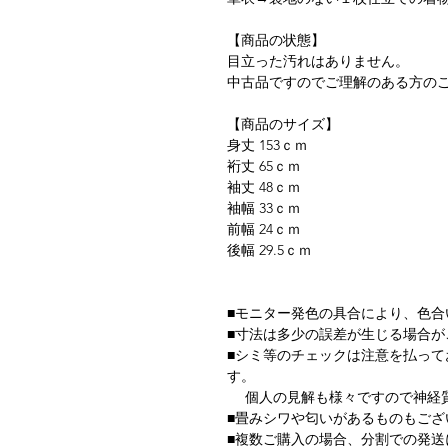
【商品の状態】
目立った汚れはありません。
中古品ですのでご理解のある方の
【商品のサイズ】
身丈 153ｃｍ
裄丈 65ｃｍ
袖丈 48ｃｍ
袖幅 33ｃｍ
前幅 24ｃｍ
後幅 29.5ｃｍ
■モニター発色の具合により、色合
■寸法は多少の誤差が生じる場合が
■シミ等のチェックは注意を払っ
す。
個人の見解も様々ですので神経質
■畳みシワや匂いがあるものもござ
■複数ご購入の場合、分割での発