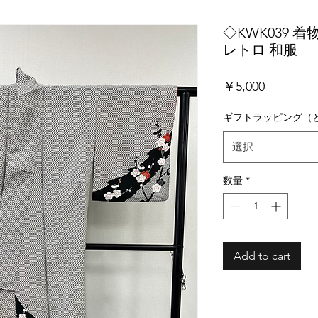
◇KWK039 着物
レトロ 和服
価
￥5,000
格
ギフトラッピング（
選択
数量
*
Add to cart