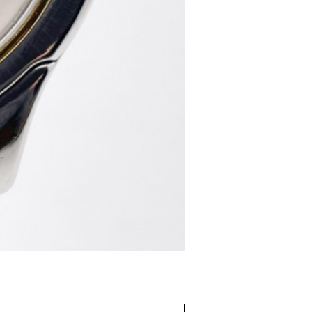
♢KT038 Grand Sei
価格
￥220,000