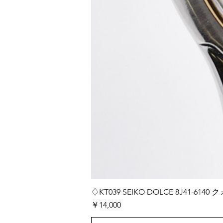
♢KT039 SEIKO DOLCE 8J41-
価格
￥14,000