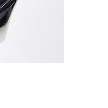
♢KT038 Grand Sei
価格
￥220,000