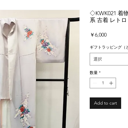
◇KWK021 着
系 古着 レトロ
価
￥6,000
格
ギフトラッピング（
選択
数量
*
Add to cart