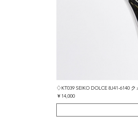
♢KT039 SEIKO DOLCE 8J41-
価格
￥14,000