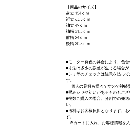
【商品のサイズ】
身丈 154ｃｍ
裄丈 63.5ｃｍ
袖丈 49ｃｍ
袖幅 31.5ｃｍ
前幅 24ｃｍ
後幅 30.5ｃｍ
■モニター発色の具合により、色合
■寸法は多少の誤差が生じる場合が
■シミ等のチェックは注意を払っ
す。
個人の見解も様々ですので神経質
■畳みシワや匂いがあるものもござ
■複数ご購入の場合、分割での発
い。
■送料はお客様負担となります。
す。
※カートに入れ、お客様情報を入