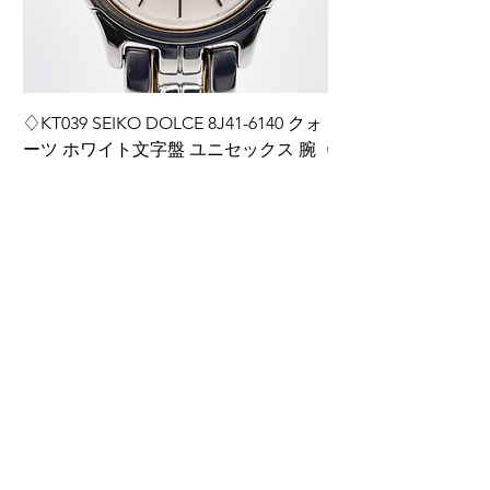
♢KT039 SEIKO DOLCE 8J41-6140 クォ
♢KT038 Grand Seiko
ーツ ホワイト文字盤 ユニセックス 腕
0BH0 ダイヤインデ
時計
ディース 腕時計 箱
価格
価格
￥14,000
￥220,000
カートに追加する
ご利用ガイド
​商品の注文方法
お届けについて