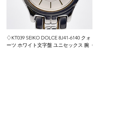
♢KT039 SEIKO DOLCE 8J41-6140 クォ
♢KT038 Grand Seiko
ーツ ホワイト文字盤 ユニセックス 腕
0BH0 ダイヤインデ
時計
ディース 腕時計 箱
価格
価格
￥14,000
￥220,000
カートに追加する
ご利用ガイド
​商品の注文方法