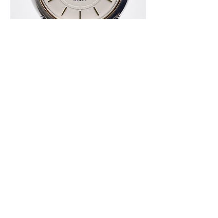
♢KT039 SEIKO DOLCE 8J41-6140 クォ
♢KT038 Grand Seiko
ーツ ホワイト文字盤 ユニセックス 腕
0BH0 ダイヤインデ
時計
ディース 腕時計 箱
価格
価格
￥14,000
￥220,000
カートに追加する
ご利用ガイド
​商品の注文方法