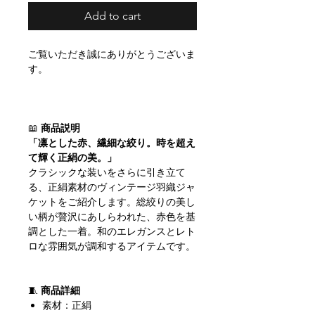
Add to cart
ご覧いただき誠にありがとうございま
す。
📖
商品説明
「凛とした赤、繊細な絞り。時を超え
て輝く正絹の美。」
クラシックな装いをさらに引き立て
る、正絹素材のヴィンテージ羽織ジャ
ケットをご紹介します。総絞りの美し
い柄が贅沢にあしらわれた、赤色を基
調とした一着。和のエレガンスとレト
ロな雰囲気が調和するアイテムです。
🧵
商品詳細
素材：正絹