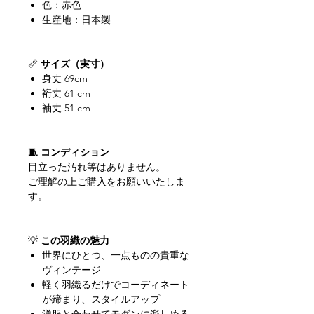
色：赤色
生産地：日本製
📏
サイズ（実寸）
身丈 69cm
裄丈 61 cm
袖丈 51 cm
🧵 コンディション
目立った汚れ等はありません。
ご理解の上ご購入をお願いいたしま
す。
💡
この羽織の魅力
世界にひとつ、一点ものの貴重な
ヴィンテージ
軽く羽織るだけでコーディネート
が締まり、スタイルアップ