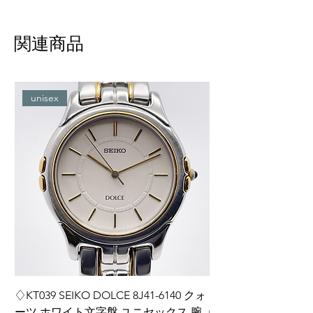
関連商品
unisex
♢KT039 SEIKO DOLCE 8J41-6140 クォ
♢KT038 Grand Seiko
ーツ ホワイト文字盤 ユニセックス 腕
0BH0 ダイヤインデ