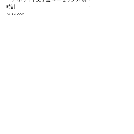
時計
ディース 腕時計 箱
価格
価格
￥14,000
￥220,000
カートに追加する
ご利用ガイド
​商品の注文方法
お届けについて
お支払いについて
関税について
配送料について
キャンセル、返品、交換