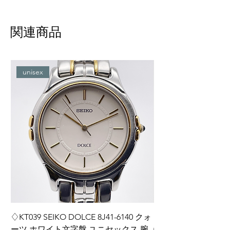
関連商品
unisex
♢KT039 SEIKO DOLCE 8J41-6140 クォ
♢KT038 Grand Seiko
ーツ ホワイト文字盤 ユニセックス 腕
0BH0 ダイヤインデ