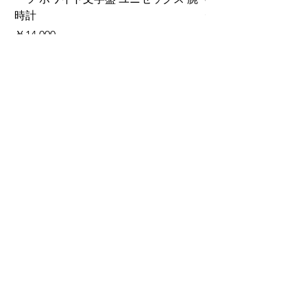
時計
ディース 腕時計 箱
価格
価格
￥14,000
￥220,000
カートに追加する
ご利用ガイド
​商品の注文方法
お届けについて
お支払いについて
関税について
配送料について
キャンセル、返品、交換