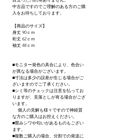
目立った汚れ等ありません。
中古品ですのでご理解のある方のご購
入をお待ちしております。
【商品のサイズ】
身丈 90ｃｍ
裄丈 62ｃｍ
袖丈 48ｃｍ
■モニター発色の具合により、色合い
が異なる場合がございます。
■寸法は多少の誤差が生じる場合がご
ざいますのでご了承ください。
■シミ等のチェックは注意を払ってお
りますが、見落としが有る場合がござ
います。
個人の見解も様々ですので神経質
な方のご購入はお控えください。
■畳みシワや匂いがあるものもござい
ます。
■複数ご購入の場合、分割での発送に