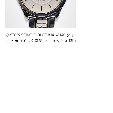
♢KT039 SEIKO DOLCE 8J41-6140 クォ
♢KT038 Grand Seiko
ーツ ホワイト文字盤 ユニセックス 腕
0BH0 ダイヤインデ
時計
ディース 腕時計 箱
価格
価格
￥14,000
￥220,000
カートに追加する
ご利用ガイド
​商品の注文方法