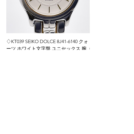
♢KT039 SEIKO DOLCE 8J41-6140 クォ
♢KT038 Grand Seiko
ーツ ホワイト文字盤 ユニセックス 腕
0BH0 ダイヤインデ
時計
ディース 腕時計 箱
価格
価格
￥14,000
￥220,000
カートに追加する
ご利用ガイド
​商品の注文方法