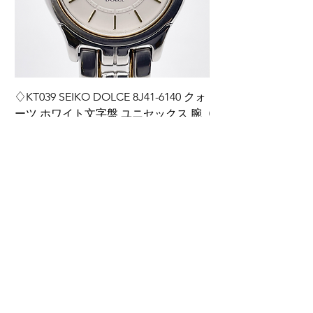
♢KT039 SEIKO DOLCE 8J41-6140 クォ
♢KT038 Grand Seiko
ーツ ホワイト文字盤 ユニセックス 腕
0BH0 ダイヤインデ
時計
ディース 腕時計 箱
価格
価格
￥14,000
￥220,000
カートに追加する
ご利用ガイド
​商品の注文方法