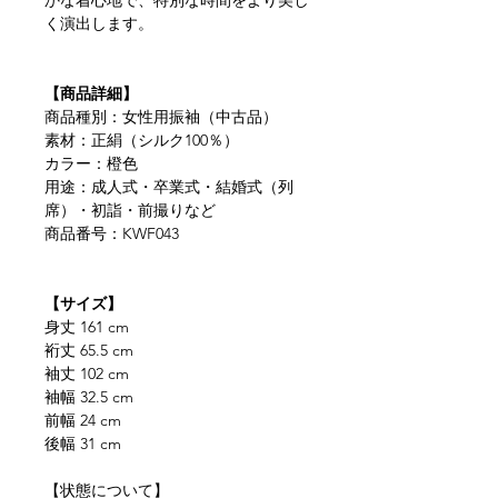
かな着心地で、特別な時間をより美し
く演出します。
【商品詳細】
商品種別：女性用振袖（中古品）
素材：正絹（シルク100％）
カラー：橙色
用途：成人式・卒業式・結婚式（列
席）・初詣・前撮りなど
商品番号：KWF043
【サイズ】
身丈 161 cm
裄丈 65.5 cm
袖丈 102 cm
袖幅 32.5 cm
前幅 24 cm
後幅 31 cm
【状態について】