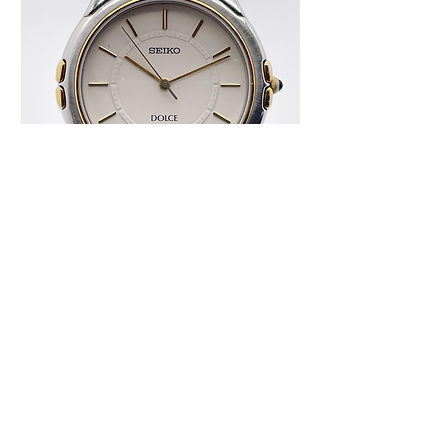
♢KT039 SEIKO DOLCE 8J41-6140 クォ
♢KT038 Grand Seiko
ーツ ホワイト文字盤 ユニセックス 腕
0BH0 ダイヤインデ
時計
ディース 腕時計 箱
価格
価格
￥14,000
￥220,000
カートに追加する