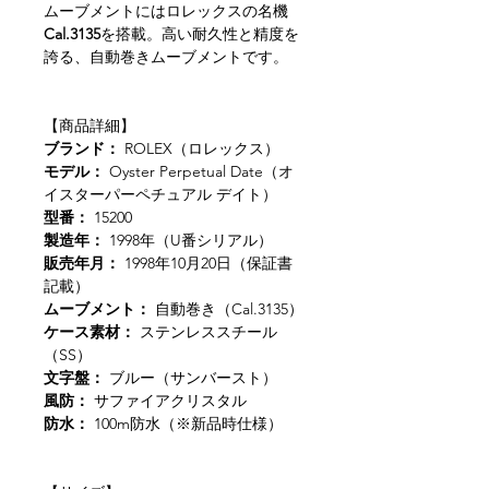
ムーブメントにはロレックスの名機
Cal.3135
を搭載。高い耐久性と精度を
誇る、自動巻きムーブメントです。
【商品詳細】
ブランド：
ROLEX（ロレックス）
モデル：
Oyster Perpetual Date（オ
イスターパーペチュアル デイト）
型番：
15200
製造年：
1998年（U番シリアル）
販売年月：
1998年10月20日（保証書
記載）
ムーブメント：
自動巻き（Cal.3135）
ケース素材：
ステンレススチール
（SS）
文字盤：
ブルー（サンバースト）
風防：
サファイアクリスタル
防水：
100m防水（※新品時仕様）