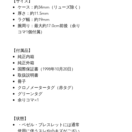
【サイズ】
ケース：約34mm（リューズ除く）
厚さ：約11.5mm
ラグ幅：約19mm
腕周り：最大約17.0cm前後（余り
コマ1個付属）
【付属品】
純正内箱
純正外箱
国際保証書（1998年10月20日）
取扱説明書
冊子
クロノメータータグ（赤タグ）
グリーンタグ
余りコマ×1
【状態】
・ベゼル・ブレスレットには通常
使用に伴うスレや小キズがござい