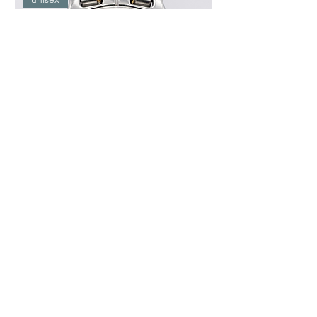
♢KT039 SEIKO DOLCE 8J41-6140 クォ
♢KT038 Grand Seiko
ーツ ホワイト文字盤 ユニセックス 腕
0BH0 ダイヤインデ
時計
ディース 腕時計 箱
価格
価格
￥14,000
￥220,000
カートに追加する