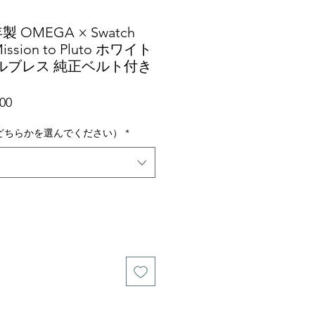
年製 OMEGA × Swatch
ission to Pluto ホワイト
ルブレス 純正ベルト付き
セ
00
ー
ル
どちらかを選んでください）
*
価
格