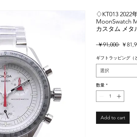
♢KT013 2022
MoonSwatch M
カスタム メタ
通
 ￥91,000 
￥81,9
常
価
ギフトラッピング（
格
選択
数量
*
Add to cart