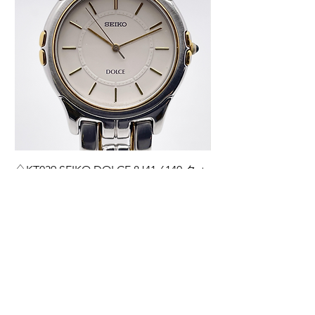
♢KT039 SEIKO DOLCE 8J41-6140 クォ
♢KT038 Grand Seiko
ーツ ホワイト文字盤 ユニセックス 腕
0BH0 ダイヤインデ
時計
ディース 腕時計 箱
価格
価格
￥14,000
￥220,000
カートに追加する