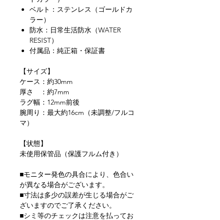
ベルト：ステンレス（ゴールドカ
ラー）
防水：日常生活防水（WATER
RESIST）
付属品：純正箱・保証書
【サイズ】
ケース：約30mm
厚さ ：約7mm
ラグ幅：12mm前後
腕周り：最大約16cm（未調整/フルコ
マ）
【状態】
未使用保管品（保護フルム付き）
■モニター発色の具合により、色合い
が異なる場合がございます。
■寸法は多少の誤差が生じる場合がご
ざいますのでご了承ください。
■シミ等のチェックは注意を払ってお