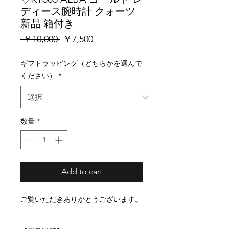
ディース腕時計 クォーツ
新品 箱付き
通
セ
 ￥10,000 
￥7,500
常
ー
価
ル
ギフトラッピング（どちらかを選んで
格
価
ください）
*
格
数量
*
Add to cart
ご覧いただきありがとうございます。