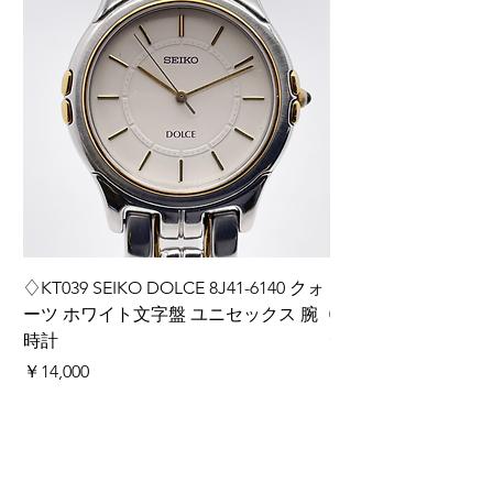
♢KT039 SEIKO DOLCE 8J41-6140 クォ
♢KT038 Grand Seiko
ーツ ホワイト文字盤 ユニセックス 腕
0BH0 ダイヤインデ
時計
ディース 腕時計 箱
価格
価格
￥14,000
￥220,000
カートに追加する