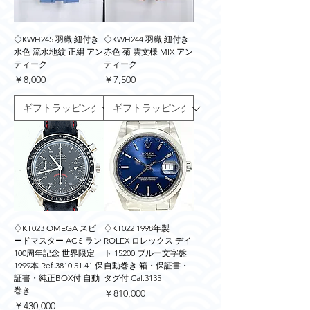
◇KWH245 羽織 紐付き
◇KWH244 羽織 紐付き
水色 流水地紋 正絹 アン
赤色 菊 雲文様 MIX アン
ティーク
ティーク
価格
価格
￥8,000
￥7,500
♢KT023 OMEGA スピ
♢KT022 1998年製
ードマスター ACミラン
ROLEX ロレックス デイ
100周年記念 世界限定
ト 15200 ブルー文字盤
1999本 Ref.3810.51.41 保
自動巻き 箱・保証書・
証書・純正BOX付 自動
タグ付 Cal.3135
巻き
価格
￥810,000
価格
￥430,000