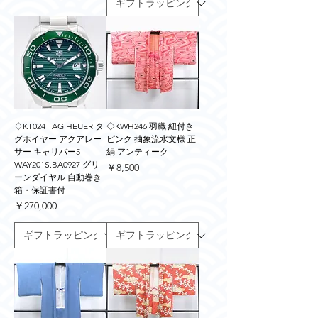
♢KT024 TAG HEUER タ
◇KWH246 羽織 紐付き
グホイヤー アクアレー
ピンク 抽象流水文様 正
サー キャリバー5
絹 アンティーク
WAY201S.BA0927 グリ
価格
￥8,500
ーンダイヤル 自動巻き
箱・保証書付
価格
￥270,000