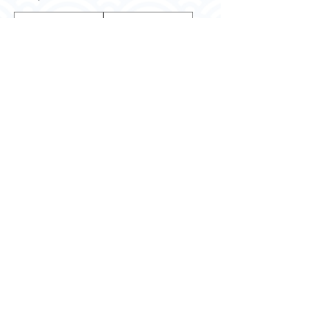
◇KWH243 羽織 水色
◇KWH242 羽織 赤地 小
楓・紅葉文様 地紋入り
花・紅葉文様 ポリエス
正絹 アンティーク
テル アンティーク
価格
価格
￥6,500
￥6,500