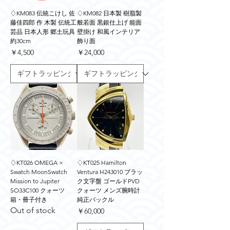
♢KM083 伝統こけし 佐
♢KM082 日本製 樹脂製
藤佳四郎 作 木製 伝統工
般若面 黒銀仕上げ 能面
芸品 日本人形 郷土玩具
壁掛け 和風インテリア
約30cm
飾り面
価格
価格
￥4,500
￥24,000
♢KT026 OMEGA ×
♢KT025 Hamilton
Swatch MoonSwatch
Ventura H243010 ブラッ
Mission to Jupiter
ク文字盤 ゴールドPVD
SO33C100 クォーツ
クォーツ メンズ腕時計
箱・冊子付き
純正バックル
Out of stock
価格
￥60,000