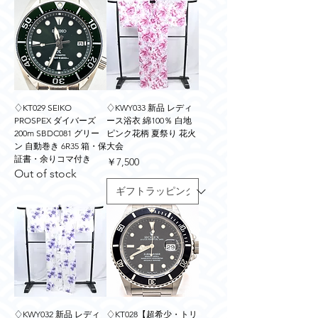
♢KT029 SEIKO
♢KWY033 新品 レディ
PROSPEX ダイバーズ
ース浴衣 綿100％ 白地
200m SBDC081 グリー
ピンク花柄 夏祭り 花火
ン 自動巻き 6R35 箱・保
大会
証書・余りコマ付き
価格
￥7,500
Out of stock
♢KWY032 新品 レディ
♢KT028【超希少・トリ