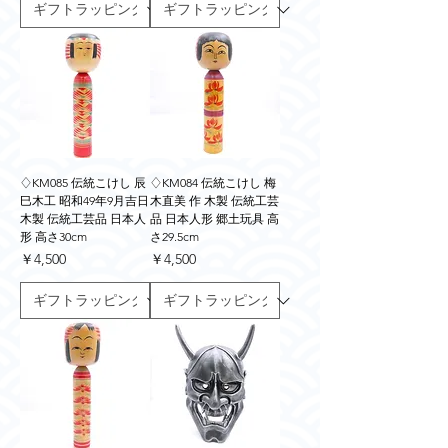
♢KM085 伝統こけし 辰
♢KM084 伝統こけし 梅
巳木工 昭和49年9月吉日
木直美 作 木製 伝統工芸
木製 伝統工芸品 日本人
品 日本人形 郷土玩具 高
形 高さ30cm
さ29.5cm
価格
価格
￥4,500
￥4,500