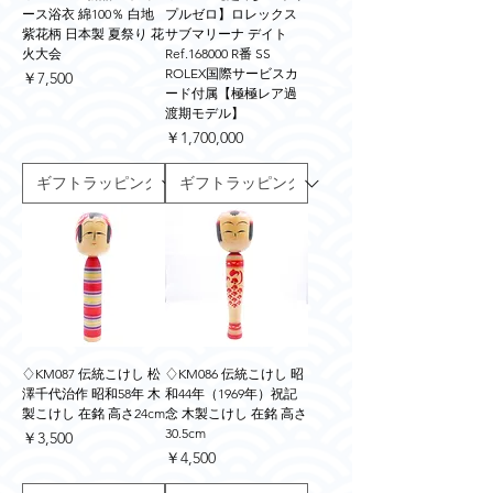
ース浴衣 綿100％ 白地
プルゼロ】ロレックス
紫花柄 日本製 夏祭り 花
サブマリーナ デイト
火大会
Ref.168000 R番 SS
ROLEX国際サービスカ
価格
￥7,500
ード付属【極極レア過
渡期モデル】
価格
￥1,700,000
♢KM087 伝統こけし 松
♢KM086 伝統こけし 昭
澤千代治作 昭和58年 木
和44年（1969年）祝記
製こけし 在銘 高さ24cm
念 木製こけし 在銘 高さ
30.5cm
価格
￥3,500
価格
￥4,500