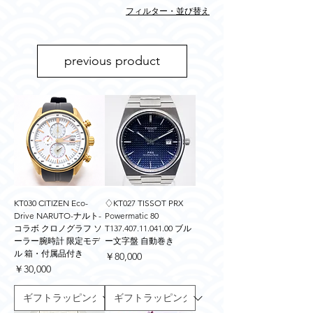
フィルター・並び替え
previous product
KT030 CITIZEN Eco-
♢KT027 TISSOT PRX
Drive NARUTO-ナルト-
Powermatic 80
コラボ クロノグラフ ソ
T137.407.11.041.00 ブル
ーラー腕時計 限定モデ
ー文字盤 自動巻き
ル 箱・付属品付き
価格
￥80,000
価格
￥30,000