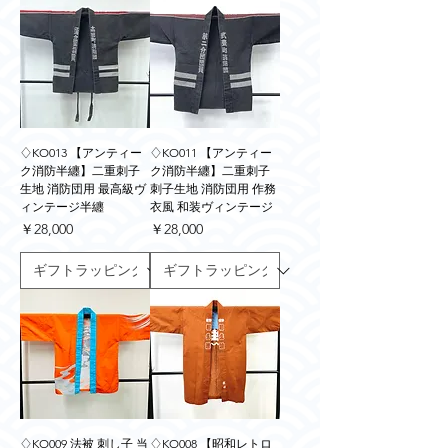
♢KO013 【アンティー
♢KO011 【アンティー
ク消防半纏】二重刺子
ク消防半纏】二重刺子
生地 消防団用 最高級ヴ
刺子生地 消防団用 作務
ィンテージ半纏
衣風 和装ヴィンテージ
価格
価格
￥28,000
￥28,000
♢KO009 法被 刺し子 当
♢KO008 【昭和レトロ