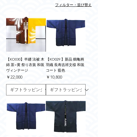
フィルター・並び替え
【KO030】半纏 法被 木
【KO029 】新品 鶴亀柄
綿 茶×黄 祭り衣装 和装
羽織 長寿吉祥文様 和装
ヴィンテージ
コート 藍色
価格
価格
￥22,000
￥10,800