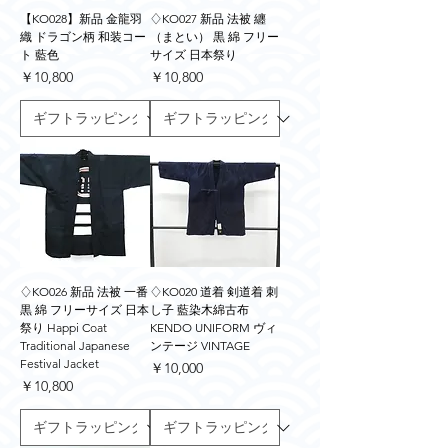
【KO028】新品 金龍羽
♢KO027 新品 法被 纏
織 ドラゴン柄 和装コー
（まとい） 黒 綿 フリー
ト 藍色
サイズ 日本祭り
価格
価格
￥10,800
￥10,800
♢KO026 新品 法被 一番
♢KO020 道着 剣道着 刺
黒 綿 フリーサイズ 日本
し子 藍染木綿古布
祭り Happi Coat
KENDO UNIFORM ヴィ
Traditional Japanese
ンテージ VINTAGE
Festival Jacket
価格
￥10,000
価格
￥10,800