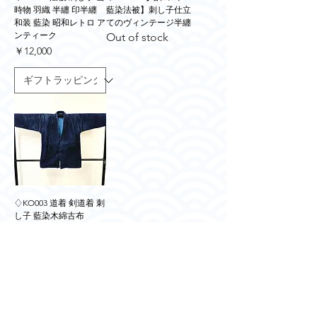
時物 羽織 半纏 印半纏
藍染法被】刺し子仕立
和装 藍染 昭和レトロ ア
てのヴィンテージ半纏
ンティーク
Out of stock
価格
￥12,000
♢KO003 道着 剣道着 刺
し子 藍染木綿古布
KENDO UNIFORM ヴィ
ンテージ VINTAGE
Out of stock
ご利用ガイド