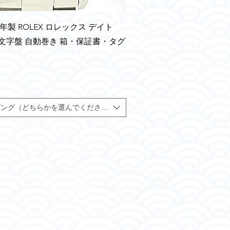
998年製 ROLEX ロレックス デイト
ルー文字盤 自動巻き 箱・保証書・タグ
ピング（どちらかを選んでください）