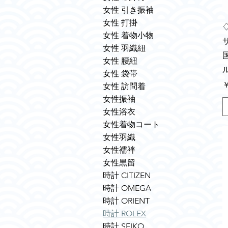
女性 引き振袖
女性 打掛
女性 着物小物
サ
女性 羽織紐
女性 腰紐
女性 袋帯
￥
女性 訪問着
女性振袖
女性浴衣
女性着物コート
女性羽織
女性襦袢
女性黒留
時計 CITIZEN
時計 OMEGA
時計 ORIENT
時計 ROLEX
時計 SEIKO