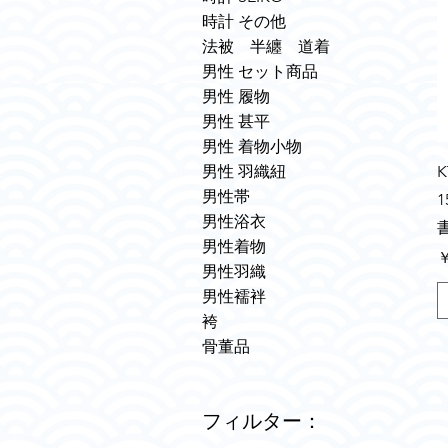
時計 その他
法被 半纏 道着
男性 セット商品
男性 履物
男性 甚平
男性 着物小物
K
男性 羽織紐
男性帯
男性浴衣
男性着物
￥
男性羽織
男性襦袢
袴
骨董品
フィルター：