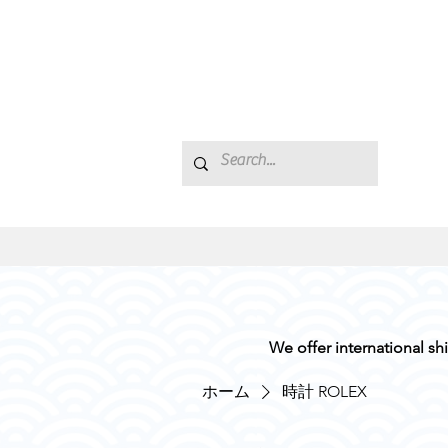
We offer international sh
ホーム
時計 ROLEX