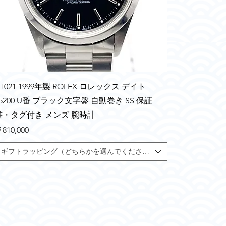
T021 1999年製 ROLEX ロレックス デイト
15200 U番 ブラック文字盤 自動巻き SS 保証
書・タグ付き メンズ 腕時計
価格
810,000
ギフトラッピング（どちらかを選んでください）