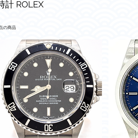
時計 ROLEX
3点の商品