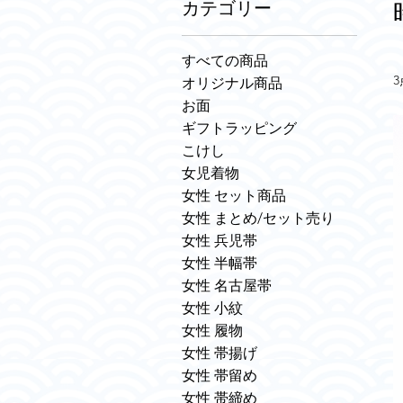
カテゴリー
すべての商品
オリジナル商品
お面
ギフトラッピング
こけし
女児着物
女性 セット商品
女性 まとめ/セット売り
女性 兵児帯
女性 半幅帯
女性 名古屋帯
女性 小紋
女性 履物
女性 帯揚げ
女性 帯留め
女性 帯締め