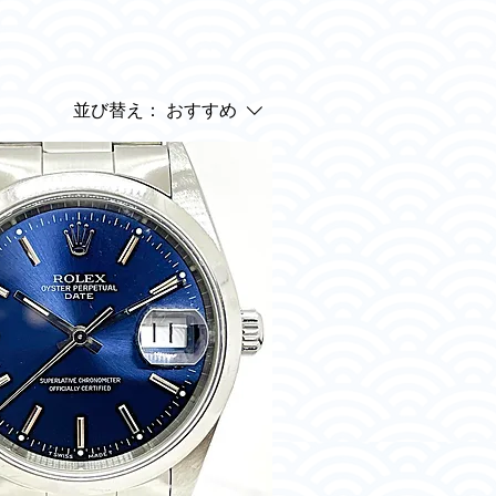
並び替え：
おすすめ