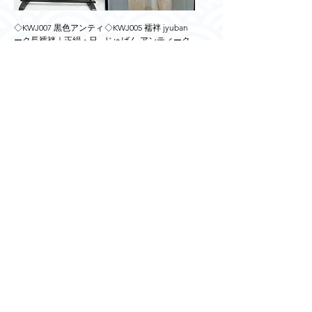
◇KWJ007 黒色アンティ
◇KWJ005 襦袢 jyuban
ーク長襦袢｜正絹・日
じゅばん アンティーク
本製｜バスローブ・ル
古着
ームウェアにも最適
価格
￥8,000
【一点もの】
価格
￥8,000
ご利用ガイド
​商品の注文方法
お届けについて
お支払いについて
関税について
配送料について
キャンセル、返品、交換