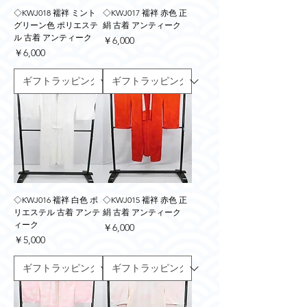
◇KWJ018 襦袢 ミント
◇KWJ017 襦袢 赤色 正
グリーン色 ポリエステ
絹 古着 アンティーク
ル 古着 アンティーク
価格
￥6,000
価格
￥6,000
◇KWJ016 襦袢 白色 ポ
◇KWJ015 襦袢 赤色 正
リエステル 古着 アンテ
絹 古着 アンティーク
ィーク
価格
￥6,000
価格
￥5,000