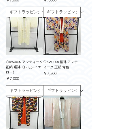
￥7,000
￥7,000
◇KWJ009 アンティーク
◇KWJ008 襦袢 アンテ
正絹 襦袢《レモンイエ
ィーク 正絹 青色
ロー》
価格
￥7,500
価格
￥7,000