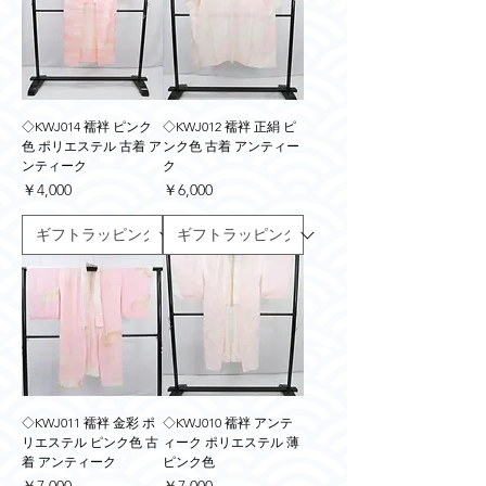
◇KWJ014 襦袢 ピンク
◇KWJ012 襦袢 正絹 ピ
色 ポリエステル 古着 ア
ンク色 古着 アンティー
ンティーク
ク
価格
価格
￥4,000
￥6,000
◇KWJ011 襦袢 金彩 ポ
◇KWJ010 襦袢 アンテ
リエステル ピンク色 古
ィーク ポリエステル 薄
着 アンティーク
ピンク色
価格
価格