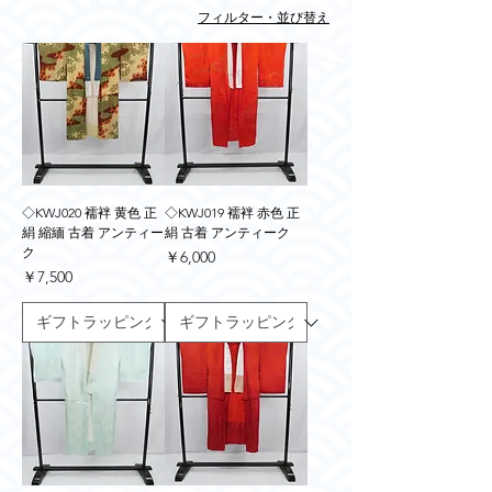
フィルター・並び替え
◇KWJ020 襦袢 黄色 正
◇KWJ019 襦袢 赤色 正
絹 縮緬 古着 アンティー
絹 古着 アンティーク
ク
価格
￥6,000
価格
￥7,500