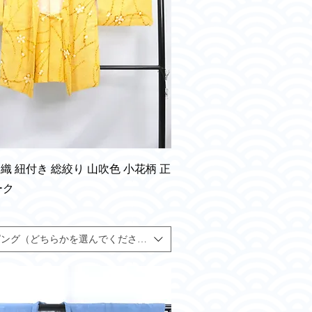
 羽織 紐付き 総絞り 山吹色 小花柄 正
ーク
ピング（どちらかを選んでください）