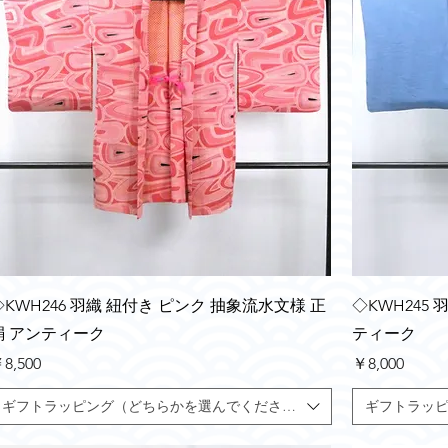
◇KWH246 羽織 紐付き ピンク 抽象流水文様 正
◇KWH245
絹 アンティーク
ティーク
価格
価格
8,500
￥8,000
ギフトラッピング（どちらかを選んでください）
ギフトラッ