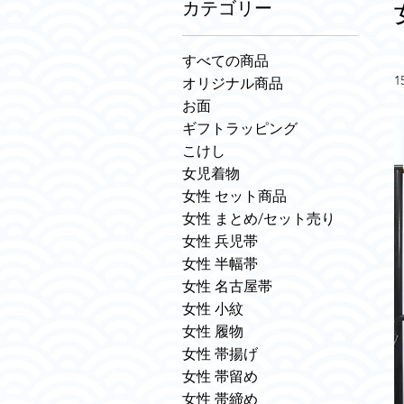
カテゴリー
すべての商品
オリジナル商品
お面
ギフトラッピング
こけし
女児着物
女性 セット商品
女性 まとめ/セット売り
女性 兵児帯
女性 半幅帯
女性 名古屋帯
女性 小紋
女性 履物
女性 帯揚げ
女性 帯留め
女性 帯締め