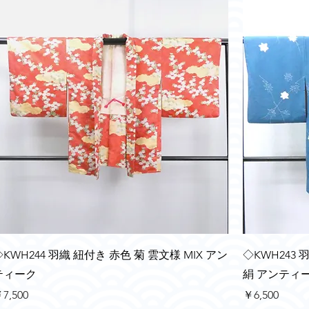
◇KWH244 羽織 紐付き 赤色 菊 雲文様 MIX アン
◇KWH243
ティーク
絹 アンティ
価格
価格
7,500
￥6,500