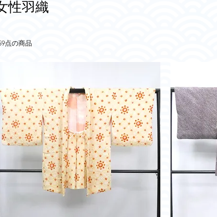
女性羽織
159点の商品