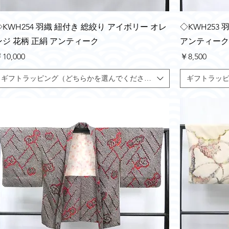
◇KWH254 羽織 紐付き 総絞り アイボリー オレ
◇KWH253 
ンジ 花柄 正絹 アンティーク
アンティーク
価格
価格
10,000
￥8,500
ギフトラッピング（どちらかを選んでください）
ギフトラッ