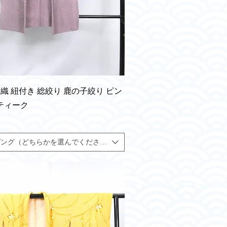
 羽織 紐付き 総絞り 鹿の子絞り ピン
ンティーク
ピング（どちらかを選んでください）